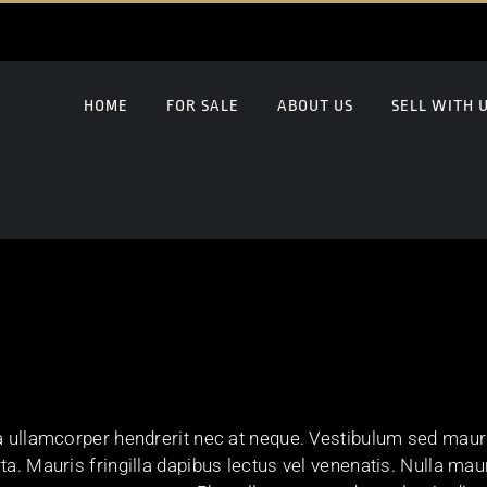
HOME
FOR SALE
ABOUT US
SELL WITH 
a ullamcorper hendrerit nec at neque. Vestibulum sed mauris
ta. Mauris fringilla dapibus lectus vel venenatis. Nulla mau