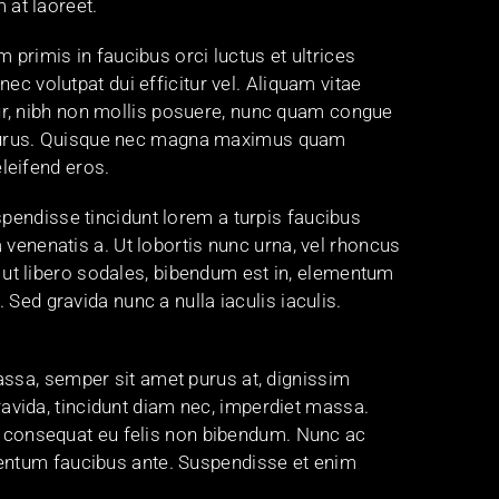
at laoreet.
 primis in faucibus orci luctus et ultrices
ec volutpat dui efficitur vel. Aliquam vitae
citur, nibh non mollis posuere, nunc quam congue
lla purus. Quisque nec magna maximus quam
leifend eros.
spendisse tincidunt lorem a turpis faucibus
 venenatis a. Ut lobortis nunc urna, vel rhoncus
in ut libero sodales, bibendum est in, elementum
Sed gravida nunc a nulla iaculis iaculis.
assa, semper sit amet purus at, dignissim
gravida, tincidunt diam nec, imperdiet massa.
mus consequat eu felis non bibendum. Nunc ac
mentum faucibus ante. Suspendisse et enim