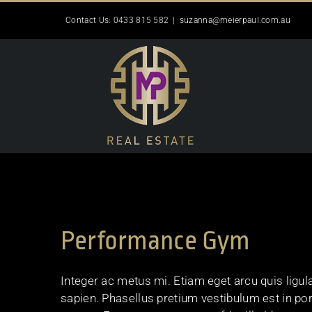
Skip
Contact Us: 0433 815 582
|
suzanna@meierpaul.com.au
to
content
Performance Gym
Integer ac metus mi. Etiam eget arcu quis ligul
sapien. Phasellus pretium vestibulum est in por