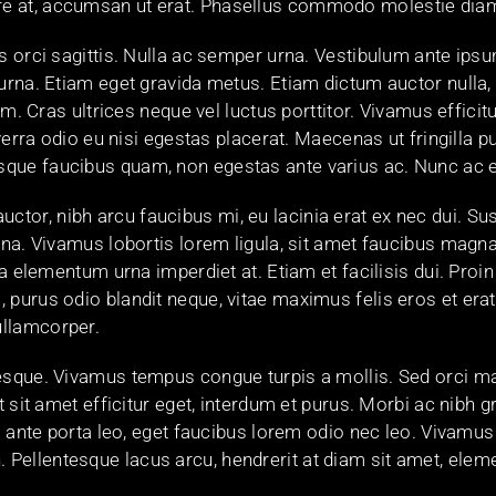
e at, accumsan ut erat. Phasellus commodo molestie diam 
s orci sagittis. Nulla ac semper urna. Vestibulum ante ipsum
urna. Etiam eget gravida metus. Etiam dictum auctor nulla, n
orem. Cras ultrices neque vel luctus porttitor. Vivamus effi
 viverra odio eu nisi egestas placerat. Maecenas ut fringi
sque faucibus quam, non egestas ante varius ac. Nunc ac e
tor, nibh arcu faucibus mi, eu lacinia erat ex nec dui. Su
urna. Vivamus lobortis lorem ligula, sit amet faucibus magna
, a elementum urna imperdiet at. Etiam et facilisis dui. Pro
purus odio blandit neque, vitae maximus felis eros et erat. 
ullamcorper.
tesque. Vivamus tempus congue turpis a mollis. Sed orci m
nt sit amet efficitur eget, interdum et purus. Morbi ac nibh 
nim ante porta leo, eget faucibus lorem odio nec leo. Viva
 Pellentesque lacus arcu, hendrerit at diam sit amet, ele