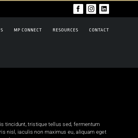
Facebook
Instagram
LinkedIn
US
MP CONNECT
RESOURCES
CONTACT
 tincidunt, tristique tellus sed, fermentum
ris nisl, iaculis non maximus eu, aliquam eget