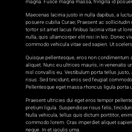
magna. Fusce magna massa, fringilla id posuer
Maecenas lacinia justo in nulla dapibus, a luctu
posuere cubilia Curae; Praesent ac sollicitudin 
tortor sit amet lacus finibus lacinia vitae ut l
nulla, quis ullamcorper elit nisi in leo. Donec
commodo vehicula vitae sed sapien. Ut sceleri
Quisque pellentesque, eros non condimentum auc
aliquet. Nunc eu ultrices mauris, in venenatis 
nisl convallis eu. Vestibulum porta tellus justo
risus. Sed tincidunt, eros sed feugiat commodo, 
Pellentesque eget massa rhoncus ligula porta 
Praesent ultricies dui eget eros tempor pellen
pretium ligula. Suspendisse risus felis, tincidu
Nulla vehicula, tellus quis dictum porttitor, e
commodo lorem. Cras imperdiet aliquet sapien.
neque. In et iaculis urna.